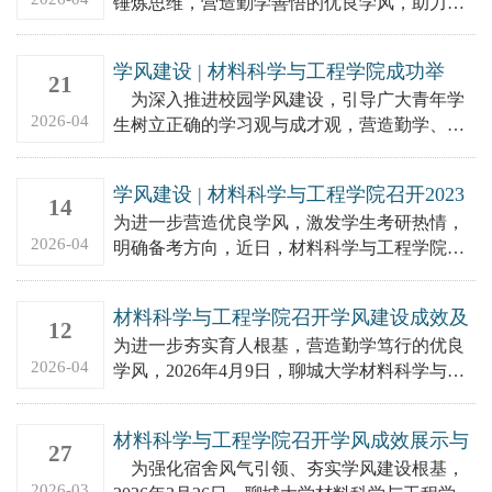
锤炼思维，营造勤学善悟的优良学风，助力学
业精进与长远发展。2026年4月20日，聊城大学
材料科学与工程学院...
学风建设 | 材料科学与工程学院成功举
21
办“涵养优良学风 争做时代青年”主题演讲
为深入推进校园学风建设，引导广大青年学
比赛
2026-04
生树立正确的学习观与成才观，营造勤学、善
学、乐学、笃学的浓厚氛围，2026年4月19日，
聊城大学材料科学与...
学风建设 | 材料科学与工程学院召开2023
14
级学生考研动员会
为进一步营造优良学风，激发学生考研热情，
2026-04
明确备考方向，近日，材料科学与工程学院组
织召开2023级学生考研动员会。学院团委老
师、2023级各班班主任...
材料科学与工程学院召开学风建设成效及
12
工作推进会
为进一步夯实育人根基，营造勤学笃行的优良
2026-04
学风，2026年4月9日，聊城大学材料科学与工
程学院于东校区4#A121党员活动室召开学风建
设成效及工作推...
材料科学与工程学院召开学风成效展示与
27
工作推进会议
为强化宿舍风气引领、夯实学风建设根基，
2026-03