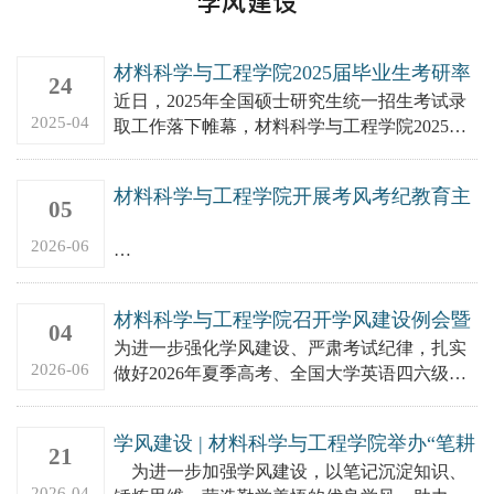
学风建设
材料科学与工程学院2025届毕业生考研率
24
54.75%，连续五年超过50%！
近日，2025年全国硕士研究生统一招生考试录
2025-04
取工作落下帷幕，材料科学与工程学院2025年
考研再创佳绩。学院2025届本科毕业生共263
人，有144...
材料科学与工程学院开展考风考纪教育主
05
题餐厅沙龙活动
2026-06
为进一步强化学生诚信意识与纪律观念，营造
公平公正、严谨务实的考试氛围，2026年6月4
材料科学与工程学院召开学风建设例会暨
日，材料科学与工程学院在东校区翰苑餐厅二
04
考风考纪教育专题会议
为进一步强化学风建设、严肃考试纪律，扎实
楼...
2026-06
做好2026年夏季高考、全国大学英语四六级考
试及期末考试期间学生教育管理工作，2026年6
月3日，材料科学...
学风建设 | 材料科学与工程学院举办“笔耕
21
不辍，思海无涯”优秀课堂笔记评选活动
为进一步加强学风建设，以笔记沉淀知识、
2026-04