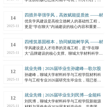
料科学与工程学院于东校区翰苑餐厅二楼举
办“学风建设与考风考纪”...
四措并举强学风，高效赋能提质效 ——材
14
料科学与工程学院“一院一品”学风特色品
优良学风建设是高校立德树人的基础性工程，
牌建设纪实（二）
2025-11
更是“学在聊大”内涵建设的核心内容和重要保
障。聊城大学材料科学与工程学院始终坚持以
学风建设为基，夯实立德树...
四维筑基固根本，协同赋能树学风 ——材
14
料科学与工程学院“一院一品”学风特色品
学风建设是人才培养的灵魂工程，是“学在聊
牌建设纪实（一）
2025-11
大”品牌建设的核心支撑。聊城大学材料科学与
工程学院始终坚持以学风建设为基，把握“三全
育人”机制，积极探索“...
就业先锋 | 2026届毕业生孙建峰—歌尔股
12
份有限公司
孙建峰，聊城大学材料科学与工程学院材料科
2025-11
学与工程专业2026届研究生毕业生，现已签约
山东省潍坊市歌尔股份有限公司。在校期间主
导或深度参与超8项企业...
就业先锋 | 2026届毕业生刘民博—金能科
12
技股份有限公司
刘民博，聊城大学材料科学与工程学院新能源
2025-11
材料与器件专业2026届本科毕业生，共青团