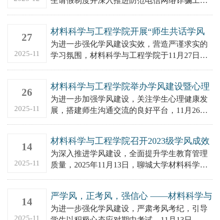
生请假制度并深入推进防范电信网络诈骗工
作，2025年12月2日，聊城大学材料科学与工程
学院于东校区4#A1...
材料科学与工程学院开展“师生共话学风
27
建设，餐厅沙龙助力成长”主题餐厅沙龙
为进一步强化学风建设实效，营造严谨求实的
活动
2025-11
学习氛围，材料科学与工程学院于11月27日中
午在翰苑餐厅举办“师生面对面”学风建设主题
沙龙，辅导员陆含及各...
材料科学与工程学院举办学风建设暨心理
26
健康教育主题餐厅沙龙活动
为进一步加强学风建设，关注学生心理健康发
2025-11
展，搭建师生沟通交流的良好平台，11月26
日，材料科学与工程学院组织开展“学风建设暨
心理健康教育”主题餐厅...
材料科学与工程学院召开2023级学风成效
14
及建设工作推进会
为深入推进学风建设，全面提升学生教育管理
2025-11
质量，2025年11月13日，聊城大学材料科学与
工程学院在东校区4#A121党员活动室组织召开
2023级学...
严学风，正考风，强信心 ——材料科学与
14
工程学院举办“学风建设与考风考纪”餐厅
为进一步强化学风建设，严肃考风考纪，引导
沙龙活动
2025-11
学生以积极心态应对期中考试，11月13日，材