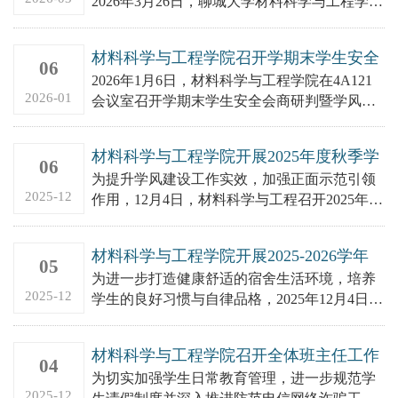
2026年3月26日，聊城大学材料科学与工程学院
在东校区4#B304召开学风成效展示与工作推进
会议。会议由...
材料科学与工程学院召开学期末学生安全
06
会商研判暨学风建设专题会议
2026年1月6日，材料科学与工程学院在4A121
2026-01
会议室召开学期末学生安全会商研判暨学风建
设专题会议。学院全体班主任、辅导员参加会
议，会议由学院党...
材料科学与工程学院开展2025年度秋季学
06
期学风成效展示及工作推进会议
为提升学风建设工作实效，加强正面示范引领
2025-12
作用，12月4日，材料科学与工程召开2025年度
秋季学期学风成效展示及工作推进会议，全体
辅导员及学院学生代...
材料科学与工程学院开展2025-2026学年
05
第一批“优秀宿舍”评选活动
为进一步打造健康舒适的宿舍生活环境，培养
2025-12
学生的良好习惯与自律品格，2025年12月4日，
聊城大学材料科学与工程学院开展2025-2026学
年第一批...
材料科学与工程学院召开全体班主任工作
04
会议
为切实加强学生日常教育管理，进一步规范学
2025-12