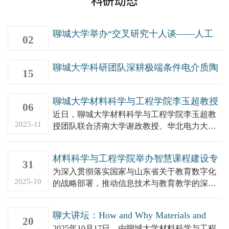
科研动态
聊城大学举办“交叉研究十人谈——人工
02
智能与材料设计”学术交流会
2026-07
聊城大学科研团队深耕极端条件电介质陶
15
瓷研究取得重要突破，在《自然通讯》等
顶刊连发 4 篇论文！
2026-06
聊城大学材料科学与工程学院李玉超教授
06
团队在国际权威期刊《Advanced
近日，聊城大学材料科学与工程学院李玉超教
Functional Materials》上发表最新研究成
2025-11
授团队联合济南大学谢政教授、华北电力大学
果
查俊伟教授，在兼顾耐高温导热储能电介质材
料方面取得新的进展。相关成...
材料科学与工程学院举办智慧课程建设专
31
题培训会：明确数字化教学升级路径
为深入贯彻落实国家与山东省关于教育数字化
2025-10
的战略部署，推动信息技术与教育教学的深度
融合，材料科学与工程学院于10月30日下午举
办了智慧课程建设专题培...
聊大讲坛：How and Why Materials and
20
Structures Fail – An Engineer's View
2025年10月17日，由聊城大学材料科学与工程