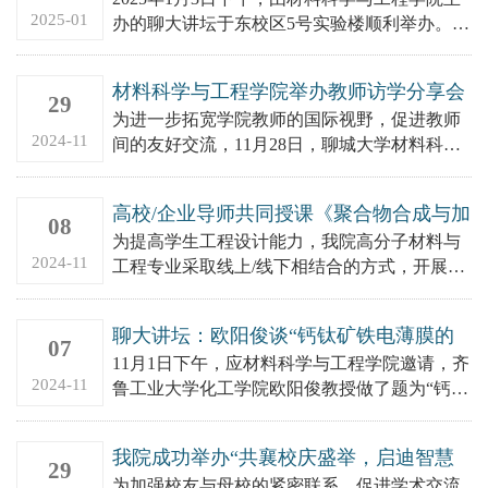
2025-01
办的聊大讲坛于东校区5号实验楼顺利举办。活
动邀请了清华大学电机系长聘教授，国家杰青
党智敏教授做了题为...
材料科学与工程学院举办教师访学分享会
29
为进一步拓宽学院教师的国际视野，促进教师
2024-11
间的友好交流，11月28日，聊城大学材料科学
与工程学院以“大聊视界，材行天下”为主题，
邀请出国访学教师李艳...
高校/企业导师共同授课《聚合物合成与加
08
工课程设计》
为提高学生工程设计能力，我院高分子材料与
2024-11
工程专业采取线上/线下相结合的方式，开展高
校/企业导师共同参与《聚合物合成与加工课程
设计》授课活动。参与此...
聊大讲坛：欧阳俊谈“钙钛矿铁电薄膜的
07
集成及应用研究”
11月1日下午，应材料科学与工程学院邀请，齐
2024-11
鲁工业大学化工学院欧阳俊教授做了题为“钙钛
矿铁电薄膜的集成及应用研究”的学术报告。报
告会由材料科学与工...
我院成功举办“共襄校庆盛举，启迪智慧
29
未来”校友学术论坛交流会
为加强校友与母校的紧密联系，促进学术交流