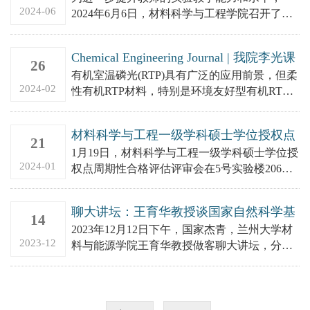
2024-06
2024年6月6日，材料科学与工程学院召开了实
验教学工作培训会。会议邀请我校实验教学督
导崔庆新老师和刘连芬老...
Chemical Engineering Journal | 我院李光课
26
题组在发光颜色可调柔性室温磷光材料研
有机室温磷光(RTP)具有广泛的应用前景，但柔
究方面取得进展
2024-02
性有机RTP材料，特别是环境友好型有机RTP
材料的开发仍是一个巨大的挑战。天然聚合物
基RTP材料由于...
材料科学与工程一级学科硕士学位授权点
21
通过周期性合格评估专家评审
1月19日，材料科学与工程一级学科硕士学位授
2024-01
权点周期性合格评估评审会在5号实验楼206室
举行。评估专家组由山东科技大学材料学院李
辉平教授、济南大学...
聊大讲坛：王育华教授谈国家自然科学基
14
金申报和团队建设
2023年12月12日下午，国家杰青，兰州大学材
2023-12
料与能源学院王育华教授做客聊大讲坛，分享
了关于国家自然科学基金申报和团队建设的经
验，材料学院和其他...