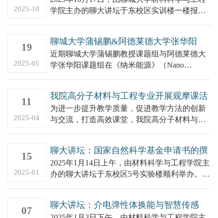
2025-10
学院主办的聊大讲坛于东校区实训楼一楼报告
厅顺利举办。活动邀请香港理工大学机械工程
系教授、澳大利亚双...
聊城大学蒲锡鹏&阿德莱德大学张华阳
19
等：Cd0.9Zn0.1S/ZnWO4 S型异质结光催
近期聊城大学蒲锡鹏教授课题组与阿德莱德大
化剂的界面晶格弛豫和S-Zn电荷通道工程
2025-05
学张华阳课题组在《纳米能源》（Nano
Energy，IF= 16.8）发表论文，题目为：
Interfac...
我院高分子材料与工程专业开展观摩课活
11
动
为进一步提升教学质量，促进教学方法的创新
2025-04
与交流，打造高效课堂，我院高分子材料与工
程专业于4月9日上午开展“观摩课”活动。
聊大讲坛：国家自然科学基金申请书的撰
15
写与建议
2025年1月14日上午，由材料科学与工程学院主
2025-01
办的聊大讲坛于东校区5号实验楼顺利举办。活
动邀请了苏州大学材料与化学化工部教授，国
家杰青严锋教授作...
聊大讲坛：介电弹性体换能与智慧传感
07
2025年1月3日下午，由材料科学与工程学院主