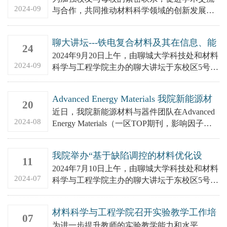
2024-09
与合作，共同推动材料科学领域的创新发展，
2024年9月26日，聊城大学材料科学与工程学院
于东校区5号实验楼...
聊大讲坛---铁电复合材料及其在信息、能
24
源与环保领域的应用
2024年9月20日上午，由聊城大学科技处和材料
2024-09
科学与工程学院主办的聊大讲坛于东校区5号实
验楼顺利举办。活动邀请了华中科技大学集成
电路学院、武汉光...
Advanced Energy Materials 我院新能源材
20
料与器件团队在电催化二氧化碳还原研究
近日，我院新能源材料与器件团队在Advanced
方面取得进展
2024-08
Energy Materials（一区TOP期刊，影响因子：
27.8）发表了题为 Seconda...
我院举办“基于缺陷调控的材料优化设
11
计”学术交流活动
2024年7月10日上午，由聊城大学科技处和材料
2024-07
科学与工程学院主办的聊大讲坛于东校区5号实
验楼顺利举办。活动邀请了齐鲁工业大学机械
工程学院饶伟锋教...
材料科学与工程学院召开实验教学工作培
07
训会
为进一步提升教师的实验教学能力和水平，