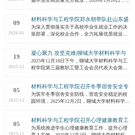
届毕业生高质量充分就业，2026年1月20日，材
料科学与工程学院党政领导班子组织召开2026
届毕业生就...
材料科学与工程学院郑永朝带队赴山东盛
09
阳集团有限公司开展访企拓岗专项行动
为深入贯彻落实关于高校毕业生就业工作的决
2026-01
策部署，深化校企合作，全力拓展优质就业岗
位，2026年1月8日，聊城大学材料科学与工程
学院党委副书记、副院...
凝心聚力 攻坚克难|聊城大学材料科学与
19
工程学院召开第三届教职工暨工会会员代
2025年12月18日下午，聊城大学材料科学与工
表大会第三次会议
2025-12
程学院第三届教职工暨工会会员代表大会第三
次会议在东校区4B114隆重举行。学院全体代
表齐聚一堂，共...
材料科学与工程学院召开冬季宿舍安全专
05
项工作会议
为筑牢冬季宿舍安全防线，营造安全稳定的校
2025-12
园环境，2025年12月2日，聊城大学材料科学与
工程学院于东校区4#121党员活动室召开冬季宿
舍安全工作专...
材料科学与工程学院召开心理健康教育工
05
作专题会议
为系统推进学生心理健康教育工作，提升心理
2025-12
育人实效，2025年12月2日，聊城大学材料科学