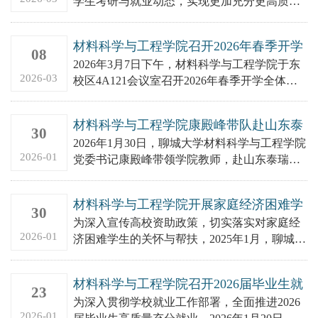
学生考研与就业动态，实现更加充分更高质量
就业，2026年3月7日，材料科学与工程学院在
会议室召开了20...
材料科学与工程学院召开2026年春季开学
08
全体班主任工作会议
2026年3月7日下午，材料科学与工程学院于东
2026-03
校区4A121会议室召开2026年春季开学全体班
主任工作会议。学院党委副书记、副院长郑永
朝，全体班主...
材料科学与工程学院康殿峰带队赴山东泰
30
瑞丰新材料有限公司开展访企拓岗专项行
2026年1月30日，聊城大学材料科学与工程学院
动
2026-01
党委书记康殿峰带领学院教师，赴山东泰瑞丰
新材料有限公司开展访企拓岗并建立大学生就
业基地，公司总经理...
材料科学与工程学院开展家庭经济困难学
30
生寒假慰问走访活动
为深入宣传高校资助政策，切实落实对家庭经
2026-01
济困难学生的关怀与帮扶，2025年1月，聊城大
学材料科学与工程学院组织开展寒假家庭经济
困难学生慰问走访活动...
材料科学与工程学院召开2026届毕业生就
23
业工作专题研究会
为深入贯彻学校就业工作部署，全面推进2026
2026-01