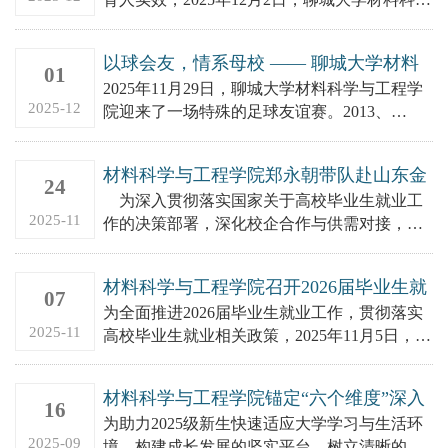
与工程学院于东校区4#121党员活动室召开心理
健康教育工作...
以球会友，情系母校 —— 聊城大学材料
01
学院举办校友足球友谊赛
2025年11月29日，聊城大学材料科学与工程学
2025-12
院迎来了一场特殊的足球友谊赛。2013、
2014、2015级校友足球队重返母校，与学院教
师及在校学...
材料科学与工程学院郑永朝带队赴山东金
24
麒麟股份有限公司开展访企拓岗专项行动
为深入贯彻落实国家关于高校毕业生就业工
2025-11
作的决策部署，深化校企合作与供需对接，
2025年11月21日，聊城大学材料科学与工程学
院党委副书记郑永朝、...
材料科学与工程学院召开2026届毕业生就
07
业工作专题座谈会
为全面推进2026届毕业生就业工作，贯彻落实
2025-11
高校毕业生就业相关政策，2025年11月5日，聊
城大学材料科学与工程学院于东校区4#121党员
活动室召...
材料科学与工程学院锚定“六个维度”深入
16
开展2025级新生入学教育
为助力2025级新生快速适应大学学习与生活环
2025-09
境，构建成长发展的坚实平台，树立清晰的学