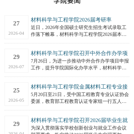
学院要闻
材料科学与工程学院2026届考研率
27
53.8%，连续六年超50%！
近日，2026年全国硕士研究生招生考试录取工
2026-04
作落下帷幕，材料科学与工程学院2026届本科
毕业生中143人成功考取研究生，深造率
53.8%，已连续六...
材料科学与工程学院召开中外合作办学项
29
目申报冲刺推进会
7月26日，为进一步推动中外合作办学项目申报
2026-07
工作，提升学院国际化办学水平，材料科学与
工程学院中外合作办学项目申报冲刺推进会在
东校区5号实验楼会议室...
材料科学与工程学院金属材料工程专业接
25
受教育部工程教育认证专家组现场考查
5月20日至21日，受中国工程教育专业认证协会
2026-05
委派，教育部工程教育认证专家组一行五人莅
临聊城大学，对金属材料工程专业开展认证现
场考查工作。中南大学...
材料科学与工程学院召开2026届毕业生就
29
业工作推进会议
​为深入贯彻落实学校创新创业与就业工作会议
2026-04