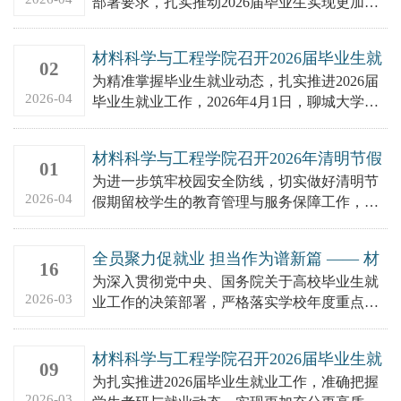
部署要求，扎实推动2026届毕业生实现更加充
分、更高质量就业，4月28日，材料科学与工程
学院召开2026...
材料科学与工程学院召开2026届毕业生就
02
业工作推进会议
为精准掌握毕业生就业动态，扎实推进2026届
2026-04
毕业生就业工作，2026年4月1日，聊城大学材
料科学与工程学院召开2026届毕业生就业工作
推进会。学院...
材料科学与工程学院召开2026年清明节假
01
期学生安全会商研判会议
为进一步筑牢校园安全防线，切实做好清明节
2026-04
假期留校学生的教育管理与服务保障工作，精
准掌握重点学生群体动态，我院于3月31日在
4A121召开了清明节假...
全员聚力促就业 担当作为谱新篇 —— 材
16
料科学与工程学院召开 2026 届毕业生就
为深入贯彻党中央、国务院关于高校毕业生就
业工作全体教职工会议
2026-03
业工作的决策部署，严格落实学校年度重点工
作安排，进一步凝聚全员育人合力，攻坚克难
推进毕业生高质量就业，20...
材料科学与工程学院召开2026届毕业生就
09
业工作推进会
为扎实推进2026届毕业生就业工作，准确把握
2026-03